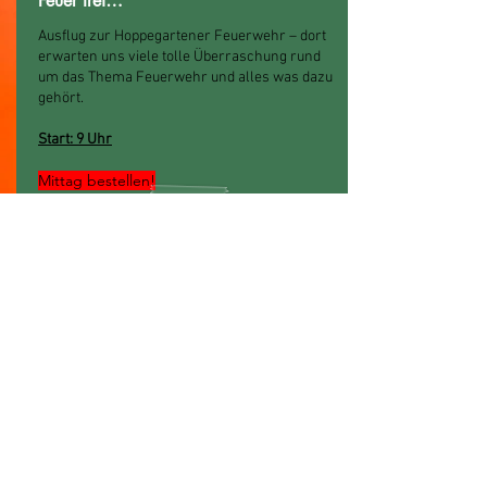
Feuer frei…
Ausflug zur Hoppegartener Feuerwehr – dort
erwarten uns viele tolle Überraschung rund
um das Thema Feuerwehr und alles was dazu
gehört.
Start: 9 Uhr
Mittag bestellen!