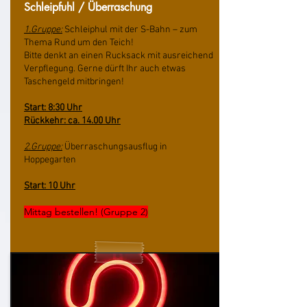
Schleipfuhl / Überraschung
1.Gruppe:
Schleiphul mit der S-Bahn – zum
Thema Rund um den Teich!
Bitte denkt an einen Rucksack mit ausreichend
Verpflegung. Gerne dürft Ihr auch etwas
Taschengeld mitbringen!
Start: 8:30 Uhr
Rückkehr: ca. 14.00 Uhr
2.Gruppe:
Überraschungsausflug in
Hoppegarten
Start: 10 Uhr
Mittag bestellen! (Gruppe 2)