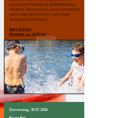
ausreichend Verpflegung, Badebekleidung +
Handtuch, Sonnencreme und Schwimmhilfen,
wenn nötig. Gerne dürft Ihr auch etwas
Taschengeld mitbringen!
Start: 8:30 Uhr
Rückkehr: ca. 15.30 Uhr
Donnerstag,
30.07.2026