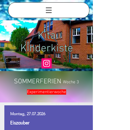
Kita
Kinderkiste
SOMMERFERIEN
Woche 3
Experimentierwoche
Montag,
27.07.2026
Eiszauber