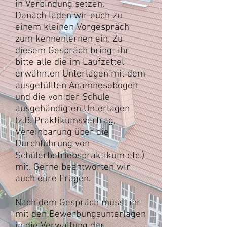
in Verbindung setzen.
Danach laden wir euch zu
einem kleinen Vorgespräch
zum kennenlernen ein. Zu
diesem Gespräch bringt ihr
bitte alle die im Laufzettel
erwähnten Unterlagen mit dem
ausgefüllten Anamnesebogen
und die von der Schule
ausgehändigten Unterlagen
(z.B. Praktikumsvertrag,
Vereinbarung über die
Durchführung von
Schülerbetriebspraktikum etc.)
mit. Gerne beantworten wir
auch eure Fragen.
Nach dem Gespräch müsst ihr
mit den Bewerbungsunterlagen
in die Verwaltung der